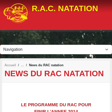
Panneau de gestion des cookies
R.A.C. NATATION
Accueil
News du RAC natation
NEWS DU RAC NATATION
LE PROGRAMME DU RAC POUR
FINIR L'ANNEE 2014