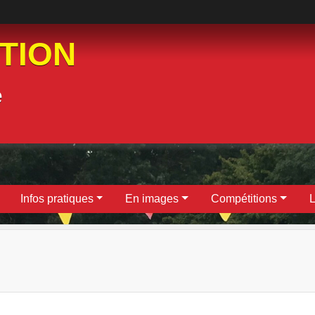
ATION
e
Infos pratiques
En images
Compétitions
L