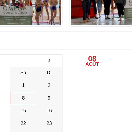
08
AOÛT
e
Sa
Di
1
2
8
9
4
15
16
1
22
23