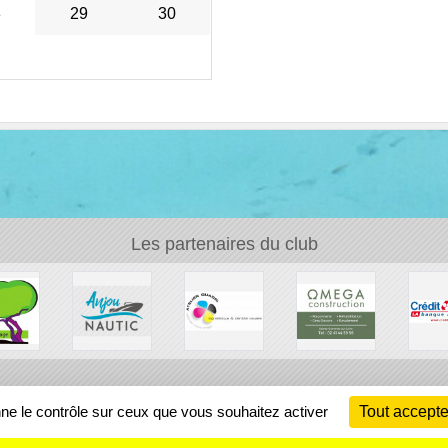
8
29
30
Les partenaires du club
Ch
nne le contrôle sur ceux que vous souhaitez activer
Tout accepte
Information