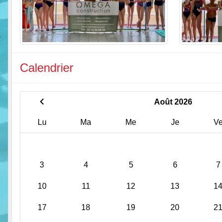
Calendrier
Août 2026
Lu
Ma
Me
Je
V
3
4
5
6
7
10
11
12
13
1
17
18
19
20
2