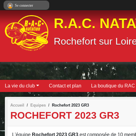
Panneau de gestion des cookies
Se connecter
R.A.C. NAT
Rochefort sur Loir
La vie du club
Contact et plan
La boutique du RAC
Accueil
Equipes
Rochefort 2023 GR3
ROCHEFORT 2023 GR3
L'équipe
Rochefort 2023 GR3
est composée de 10 memb