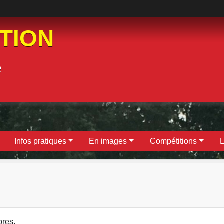
ATION
e
Infos pratiques
En images
Compétitions
L
res.