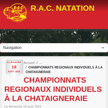
Panneau de gestion des cookies
R.A.C. NATATION
Le
dimanche
Accueil
18
CHAMPIONNATS REGIONAUX INDIVIDUELS À LA
CHATAIGNERAIE
AOÛT
2024
CHAMPIONNATS
REGIONAUX INDIVIDUELS
À LA CHATAIGNERAIE
Le
dimanche
18
août
2024