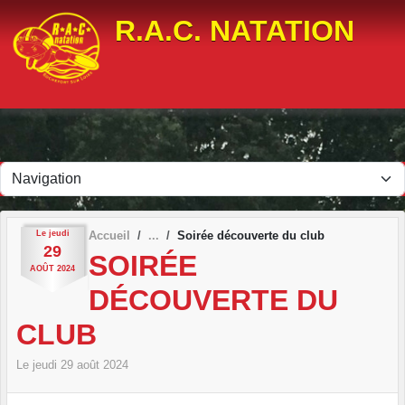
Panneau de gestion des cookies
R.A.C. NATATION
Le
jeudi
Accueil
Soirée découverte du club
29
SOIRÉE
AOÛT
2024
DÉCOUVERTE DU
CLUB
Le
jeudi
29
août
2024