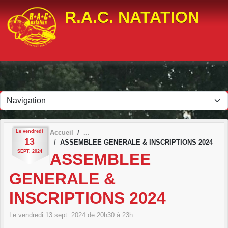
Panneau de gestion des cookies
R.A.C. NATATION
Le
vendredi
Accueil
13
ASSEMBLEE GENERALE & INSCRIPTIONS 2024
SEPT.
2024
ASSEMBLEE
GENERALE &
INSCRIPTIONS 2024
Le
vendredi
13
sept.
2024
de 20h30 à 23h