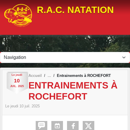
Panneau de gestion des cookies
R.A.C. NATATION
Le
jeudi
Accueil
Entrainements à ROCHEFORT
10
ENTRAINEMENTS À
JUIL.
2025
ROCHEFORT
Le
jeudi
10
juil.
2025