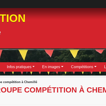
ATION
e
Infos pratiques
En images
Compétitions
L
e compétition à Chemillé
OUPE COMPÉTITION À CHE