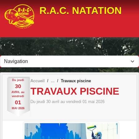
Panneau de gestion des cookies
R.A.C. NATATION
Du
jeudi
Accueil
Travaux piscine
30
TRAVAUX PISCINE
AVRIL
au
vendredi
Du
jeudi
30
avril
au
vendredi
01
mai
2026
01
MAI
2026