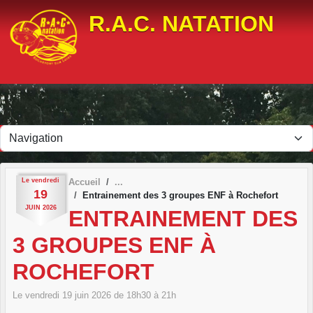
Panneau de gestion des cookies
R.A.C. NATATION
Le
vendredi
Accueil
19
Entrainement des 3 groupes ENF à Rochefort
JUIN
2026
ENTRAINEMENT DES
3 GROUPES ENF À
ROCHEFORT
Le
vendredi
19
juin
2026
de 18h30 à 21h