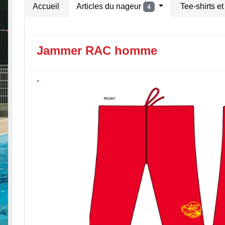
Accueil
Articles du nageur
Tee-shirts e
4
Jammer RAC homme