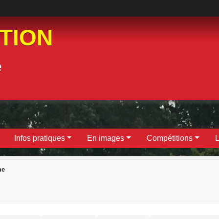
ATION
e
Infos pratiques
En images
Compétitions
L
me