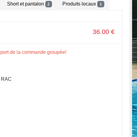
Short et pantalon
Produits locaux
2
1
36.00
€
e port de la commande groupée!
u RAC