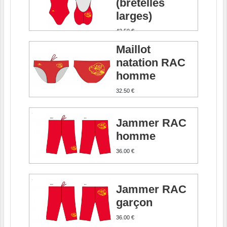
(bretelles
larges)
43.50 €
Maillot
natation RAC
homme
32.50 €
Jammer RAC
homme
36.00 €
Jammer RAC
garçon
36.00 €